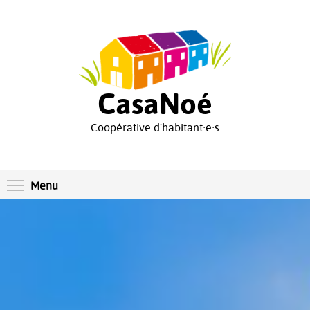
Aller
au
contenu
principal
CasaNoé
Coopérative d'habitant·e·s
Toggle menu visibility
Menu