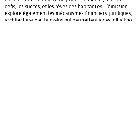
défis, les succès, et les rêves des habitant.es. L’émission
explore également les mécanismes financiers, juridiques,
architecturaux et humains qui permettent à ces initiatives
de transformer la théorie en pratique.
Cette émission est conçue et proposée par Alia El Gaied,
accompagnatrice de projets d’habitat participatif non
spéculatif depuis 7 ans au sein de
notre association
, en
collaboration avec
la Clé des Ondes
, une radio associative
bordelaise engagée.
https://atcoop.org/esprits-rebelles/
Notre coopérative CasaNoé a été interviewé par Alia en
septembre 2024, et nous avons hâte d'écouter l'épisode
qui nous sera consacré !